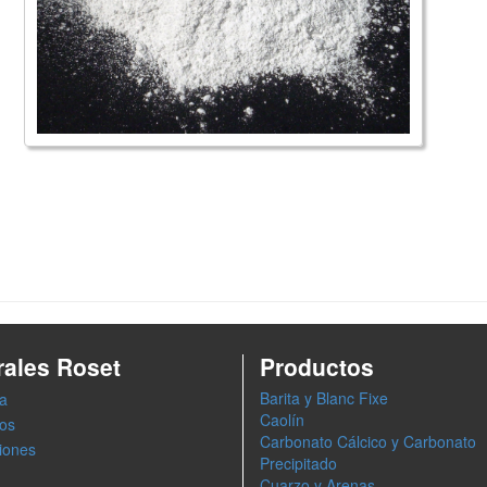
rales Roset
Productos
Barita y Blanc Fixe
a
Caolín
os
Carbonato Cálcico y Carbonato
ciones
Precipitado
Cuarzo y Arenas