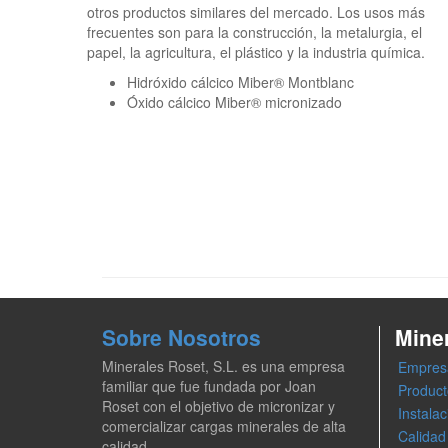
otros productos similares del mercado. Los usos más
frecuentes son para la construcción, la metalurgia, el
papel, la agricultura, el plástico y la industria química.
Hidróxido cálcico Miber® Montblanc
Óxido cálcico Miber® micronizado
Sobre Nosotros
Mine
Minerales Roset, S.L. es una empresa
Empres
familiar que fue fundada por Joan
Product
Roset con el objetivo de micronizar y
Instala
comercializar cargas minerales de alta
Calidad
calidad.